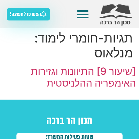
הצטרפו לתפוצה!
מדריכים למורה
מאגר חומרי הלימוד
כלים להוראת הסטוריה
תגיות-חומרי לימוד:
מנלאוס
[שיעור 9] התיוונות וגזירות
האימפריה ההלניסטית
מכון הר ברכה
שעות פעילות המשרד: