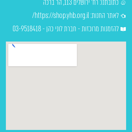
כתובתנו: רח' ירושלים 113, הר ברכה
לאתר החנות: https://shop.yhb.org.il/
להזמנות מרוכזות - חברת לוני כהן - 03-9518418