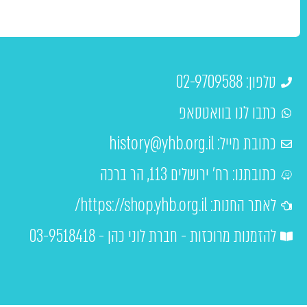
טלפון: 02-9709588
כתבו לנו בוואטסאפ
כתובת מייל:
history@yhb.org.il
כתובתנו: רח' ירושלים 113, הר ברכה
לאתר החנות: https://shop.yhb.org.il/
להזמנות מרוכזות - חברת לוני כהן - 03-9518418