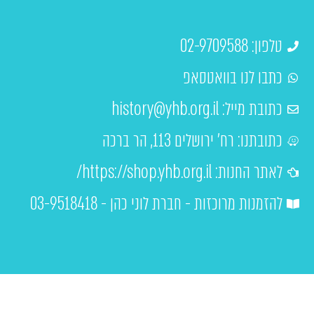
טלפון: 02-9709588
כתבו לנו בוואטסאפ
כתובת מייל:
history@yhb.org.il
כתובתנו: רח' ירושלים 113, הר ברכה
לאתר החנות: https://shop.yhb.org.il/
להזמנות מרוכזות - חברת לוני כהן - 03-9518418