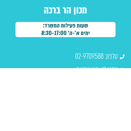
מכון הר ברכה
שעות פעילות המשרד:
ימים א'-ה' 8:30-17:00
טלפון: 02-9709588
כתבו לנו בוואטסאפ
כתובת מייל:
history@yhb.org.il
כתובתנו: רח' ירושלים 113, הר ברכה
לאתר החנות: https://shop.yhb.org.il/
להזמנות מרוכזות - חברת לוני כהן - 03-9518418